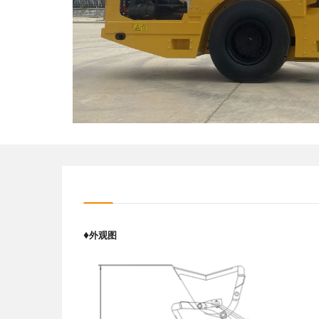
♦
外观图