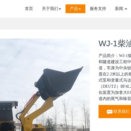
首页
关于我们
产品
服务支持
新闻
WJ-1
产品简介：WJ-
和隧道建设工程
道，车身为中央铰
度在2.2米以上
式泵和变量式马
（DEUTZ）BF
化装置为加拿大E
道内的尾气和噪
联系我们