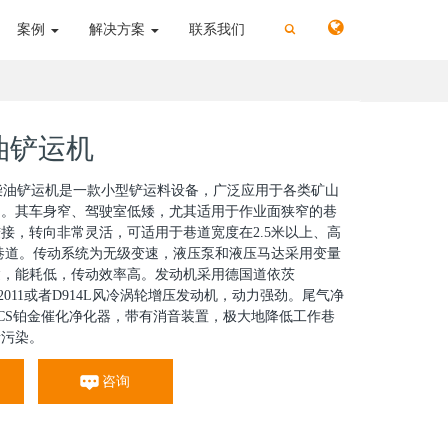
切
切
案例
解决方案
联系我们
换
换
搜
搜
索
索
柴油铲运机
1柴油铲运机是一款小型铲运料设备，广泛应用于各类矿山
中。其车身窄、驾驶室低矮，尤其适用于作业面狭窄的巷
接，转向非常灵活，可适用于巷道宽度在2.5米以上、高
的巷道。传动系统为无级变速，液压泵和液压马达采用变量
达，能耗低，传动效率高。发动机采用德国道依茨
4L2011或者D914L风冷涡轮增压发动机，动力强劲。尾气净
CS铂金催化净化器，带有消音装置，极大地降低工作巷
音污染。
咨询