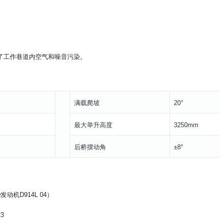
。
了工作巷道内空气和噪音污染。
满载爬坡
20°
最大举升高度
3250mm
后桥摆动角
±8°
kw发动机D914L 04）
3