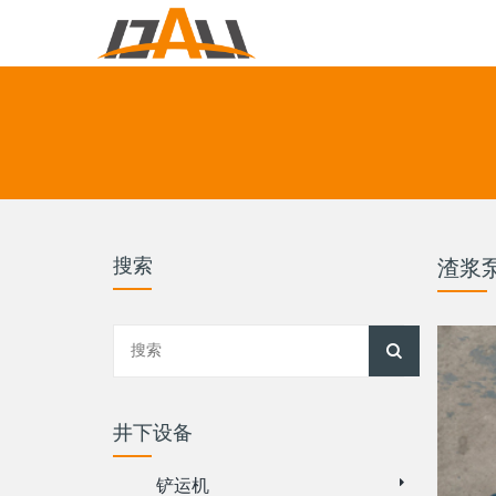
搜索
渣浆
井下设备
铲运机