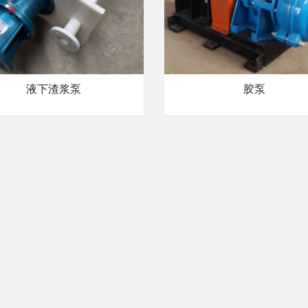
液下渣浆泵
胶泵