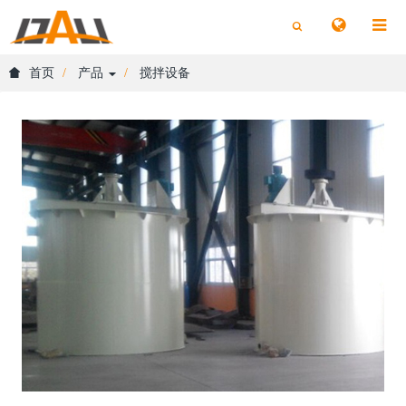
切
切
换
换
搜
搜
索
索
首页
产品
搅拌设备