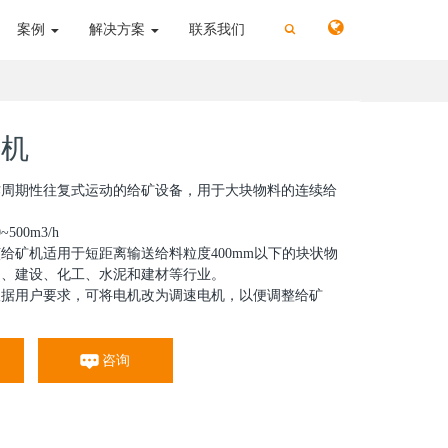
切
切
案例
解决方案
联系我们
换
换
搜
搜
索
索
料机
作周期性往复式运动的给矿设备，用于大块物料的连续给
00m3/h
给矿机适用于短距离输送给料粒度400mm以下的块状物
山、建设、化工、水泥和建材等行业。
根据用户要求，可将电机改为调速电机，以便调整给矿
咨询