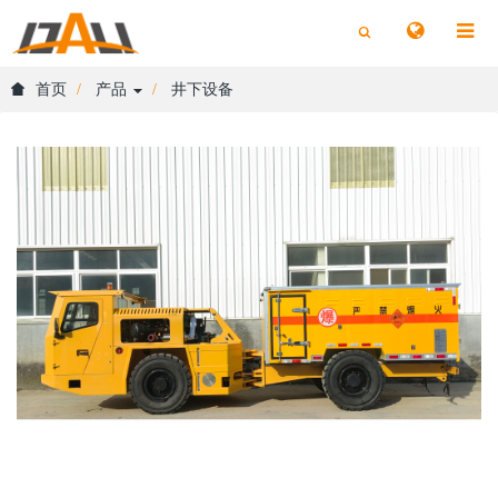
切
切
换
换
搜
搜
索
索
首页
产品
井下设备