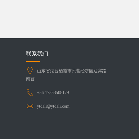
联系我们
山东省烟台栖霞市民营经济园迎宾路
南首
+86 17353508179
ytdali@ytdali.com