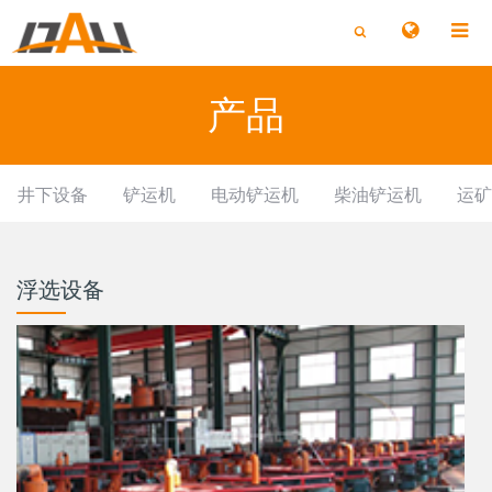
切
切
换
换
搜
搜
索
索
产品
井下设备
铲运机
电动铲运机
柴油铲运机
运矿
浮选设备