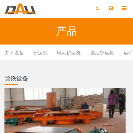
切
切
换
换
搜
搜
索
索
产品
井下设备
铲运机
电动铲运机
柴油铲运机
运矿
除铁设备