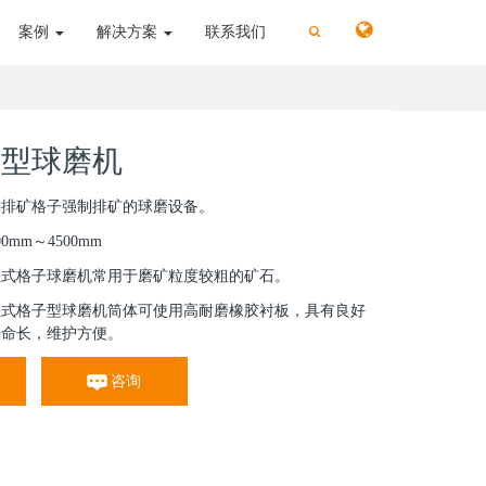
切
切
案例
解决方案
联系我们
换
换
搜
搜
索
索
子型球磨机
靠排矿格子强制排矿的球磨设备。
mm～4500mm
湿式格子球磨机常用于磨矿粒度较粗的矿石。
湿式格子型球磨机筒体可使用高耐磨橡胶衬板，具有良好
寿命长，维护方便。
咨询